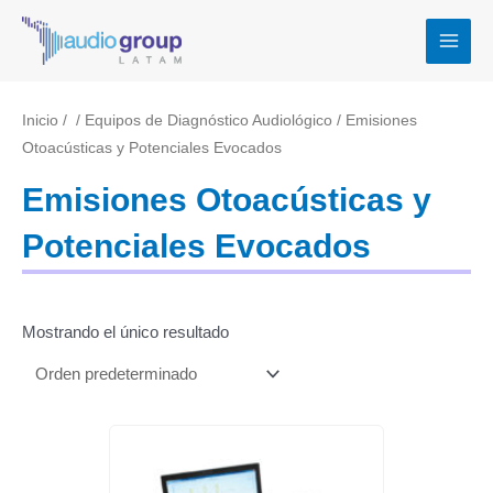
Ir
MAI
al
MEN
contenido
Inicio
/
/
Equipos de Diagnóstico Audiológico
/ Emisiones
Otoacústicas y Potenciales Evocados
Emisiones Otoacústicas y
Potenciales Evocados
Mostrando el único resultado