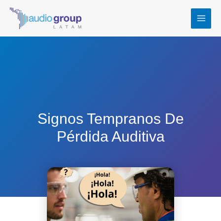
Ir
MAI
al
MEN
contenido
Signos Tempranos De
Pérdida Auditiva