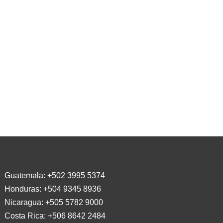
Guatemala:
+502 3995 5374
Honduras:
+504 9345 8936
Nicaragua:
+505 5782 9000
Costa Rica:
+506 8642 2484