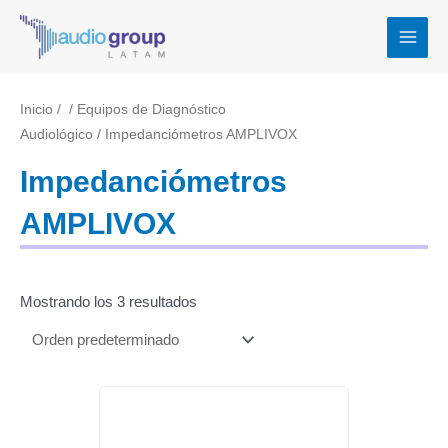
Ir
MAI
al
MEN
contenido
Inicio
/
/
Equipos de Diagnóstico
Audiológico
/ Impedanciómetros AMPLIVOX
Impedanciómetros
AMPLIVOX
Mostrando los 3 resultados